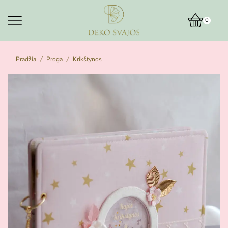
0
Pradžia
Proga
Krikštynos
/
/