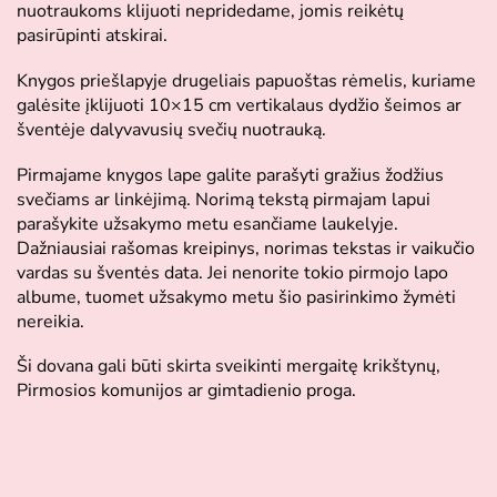
nuotraukoms klijuoti nepridedame, jomis reikėtų
pasirūpinti atskirai.
Knygos priešlapyje drugeliais papuoštas rėmelis, kuriame
galėsite įklijuoti 10×15 cm vertikalaus dydžio šeimos ar
šventėje dalyvavusių svečių nuotrauką.
Pirmajame knygos lape galite parašyti gražius žodžius
svečiams ar linkėjimą. Norimą tekstą pirmajam lapui
parašykite užsakymo metu esančiame laukelyje.
Dažniausiai rašomas kreipinys, norimas tekstas ir vaikučio
vardas su šventės data. Jei nenorite tokio pirmojo lapo
albume, tuomet užsakymo metu šio pasirinkimo žymėti
nereikia.
Ši dovana gali būti skirta sveikinti mergaitę krikštynų,
Pirmosios komunijos ar gimtadienio proga.