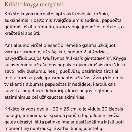
Krikšto knyga mergaitei
Krikšto knyga mergaitei aptraukta šviesiai rožiniu,
auksinėmis ir baltomis žvaigždelėmis audiniu, papuošta
gėlėmis, iškiliu rėmeliu, kurio viduje judančios detalės, o
krašteliai apsiūti.
Ant albumo viršelio esančio rėmelio galima užklijuoti
vardą ar asmeninį užrašą, kurį sudaro 2-4 žodžiai,
pavyzdžiui:
„Kajos krikštynos ir 1-asis gimtadienis“
. Knyga
su asmeniniu užrašu bus nepakartojama ir išsiskirs iš kitų
savo individualumu, nes jį puoš Jūsų pasirinkta širdžiai
miela frazė ar įvykį įprasminantis užrašas. Žvaigždelėmis
tviskantis albumas papuoštas ir nedidele, karoliukais
suverta, angeliuko dekoracija, kuri saugos ir globos
atsiminimus bei užfiksuotas akimirkas.
Krikšto knygos dydis – 22 x 26 cm, o jo viduje 20 žiedais
susegtų ir minimaliai spauda puoštų lapų. Juose svečiai
galės užrašyti šiltą palinkėjimą ar pasižadėjimą ir įklijuoti
momentinę nuotrauką. Svarbu: lipnių juostelių