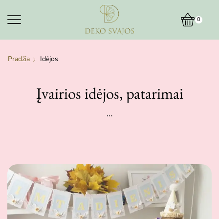
0
Pradžia
Idėjos
Įvairios idėjos, patarimai
…