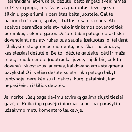
Pasirinkdami atviruką su dėžute, balto angelo sveikinimas
krikštynų proga, bus išsiųstas įpakuotas dėžutėje su
šilkiniu popieriumi ir perrištas balta juostele. Galite
pasirinkti iš dviejų spalvų – baltos ir šampaninės. Abi
spalvos derančios prie atviruko ir tinkamos dovanoti tiek
berniukui, tiek mergaitei. Dėžutė labai patogi ir praktiška
dovanojant, nes atvirukas bus saugiai įpakuotas, o įteikiant
išlaikysite staigmenos momentą, nes iškart nesimatys,
kas slepiasi dėžutėje. Be to į dėžutę galėsite įdėti ir mažą
mielą smulkmenėlę (nuotrauką, juvelyrinį dirbinį ar kitą
dovaną). Nuostabus jausmas, kai dovanojama staigmena
pavyksta! O ir vėliau dėžutę su atviruku patogu laikyti
lentynoje, nereikės sukti galvos, kurgi patalpinti, kad
nepasižeistų iškilios detalės.
Jei norite, Jūsų pageidavimu atviruką galima siųsti tiesiai
gavėjui. Reikalingą gavėjo informaciją būtinai parašykite
užsakymo metu komentaro laukelyje.