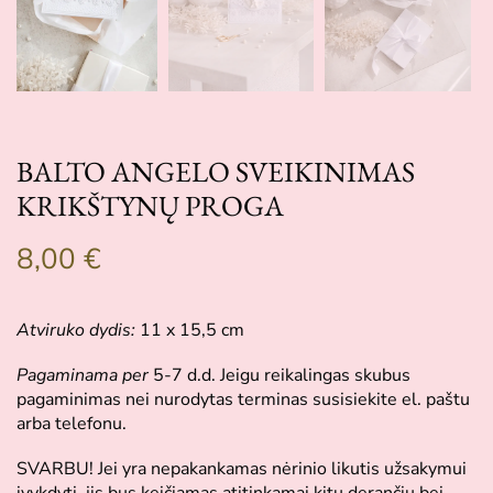
BALTO ANGELO SVEIKINIMAS
KRIKŠTYNŲ PROGA
8,00
€
Atviruko dydis:
11 x 15,5 cm
Pagaminama per
5-7 d.d. Jeigu reikalingas skubus
pagaminimas nei nurodytas terminas susisiekite el. paštu
arba telefonu.
SVARBU! Jei yra nepakankamas nėrinio likutis užsakymui
įvykdyti, jis bus keičiamas atitinkamai kitu derančiu bei