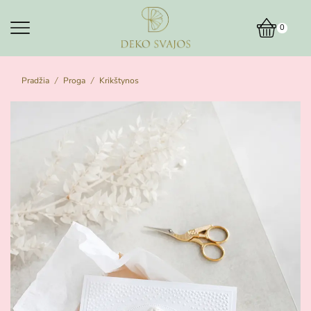
0
Pradžia
Proga
Krikštynos
/
/