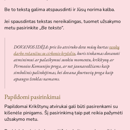
Be to tekstą galima atspausdinti ir Jūsų norima kalba.
Jei spausdintas tekstas nereikalingas, tuomet užsakymo
metu pasirinkite
„Be teksto“
.
DOVANOS IDĖJA: prie šio atviruko dera mūsų kurtas
rankų
darbo rožančius su cirkonio kryželiu
, kuris tinkamas dovanoti
atminimui ar palaikymui sunkiu momentu, krikštynų ar
Pirmosios Komunijos proga, ar net jaunavedžiams kaip
simbolinis palinkėjimas, bei dovana įkurtuvių proga kaip
apsaugos ženklas namams.
Papildomi pasirinkimai
Papildomai Krikštynų atvirukai gali būti pasirenkami su
kišenėle pinigams. Šį pasirinkimą taip pat reikia pažymėti
užsakymo metu.