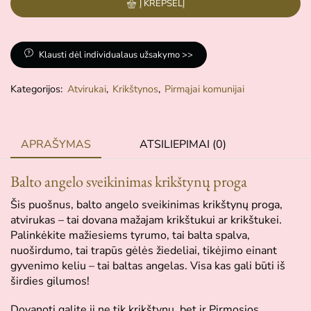
Į KREPŠELĮ
Klausti dėl individualaus užsakymo >>
Kategorijos:
Atvirukai
,
Krikštynos
,
Pirmąjai komunijai
APRAŠYMAS
ATSILIEPIMAI (0)
Balto angelo sveikinimas krikštynų proga
Šis puošnus, balto angelo sveikinimas krikštynų proga,
atvirukas – tai dovana mažajam krikštukui ar krikštukei.
Palinkėkite mažiesiems tyrumo, tai balta spalva,
nuoširdumo, tai trapūs gėlės žiedeliai, tikėjimo einant
gyvenimo keliu – tai baltas angelas. Visa kas gali būti iš
širdies gilumos!
Dovanoti galite jį ne tik krikštynų, bet ir Pirmosios