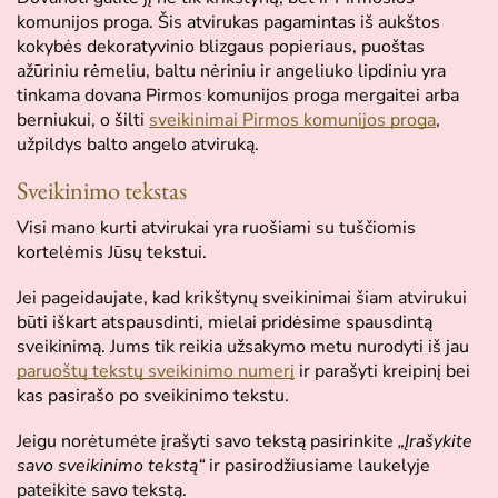
komunijos proga. Šis atvirukas pagamintas iš aukštos
kokybės dekoratyvinio blizgaus popieriaus, puoštas
ažūriniu rėmeliu, baltu nėriniu ir angeliuko lipdiniu yra
tinkama dovana Pirmos komunijos proga mergaitei arba
berniukui, o šilti
sveikinimai Pirmos komunijos proga
,
užpildys balto angelo atviruką.
Sveikinimo tekstas
Visi mano kurti atvirukai yra ruošiami su tuščiomis
kortelėmis Jūsų tekstui.
Jei pageidaujate, kad krikštynų sveikinimai šiam atvirukui
būti iškart atspausdinti, mielai pridėsime spausdintą
sveikinimą. Jums tik reikia užsakymo metu nurodyti iš jau
paruoštų tekstų sveikinimo numerį
ir parašyti kreipinį bei
kas pasirašo po sveikinimo tekstu.
Jeigu norėtumėte įrašyti savo tekstą pasirinkite
„Įrašykite
savo sveikinimo tekstą“
ir pasirodžiusiame laukelyje
pateikite savo tekstą.