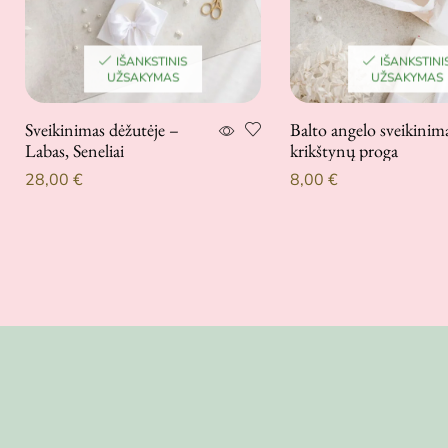
IŠANKSTINIS
IŠANKSTINI
UŽSAKYMAS
UŽSAKYMAS
Sveikinimas dėžutėje –
Balto angelo sveikinim
Labas, Seneliai
krikštynų proga
28,00
€
8,00
€
Į krepšelį
Į krepšelį