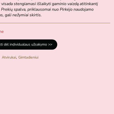
t visada stengiamasi išlaikyti gaminio vaizdą atitinkantį
 Prekių spalva, priklausomai nuo Pirkėjo naudojamo
s, gali nežymiai skirtis.
me
sti dėl individualaus užsakymo >>
:
Atvirukai
,
Gimtadieniui