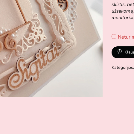
skirtis, be
užsakomą.
monitoriau
Neturi
Klau
Kategorijos