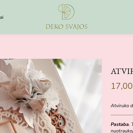
ai
ATVI
17,0
Atviruko d
Pastaba
.
nuotraukoj