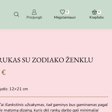
0
0
Prisijungti
Mėgstamiausi
Krepšelis
RUKAS SU ZODIAKO ŽENKLU
0
€
ydis
: 12×21 cm
 Tai išankstinis užsakymas, tad gaminys bus gaminamas pagal
e matomą dizainą, kuris dėl rankų darbo gali minimaliai