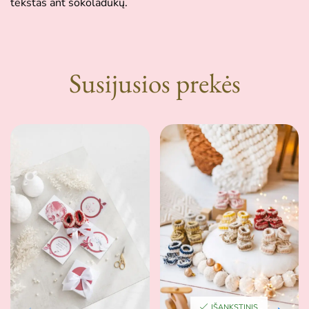
tekstas ant šokoladukų.
Susijusios prekės
IŠANKSTINIS