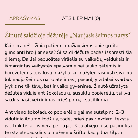
APRAŠYMAS
ATSILIEPIMAI (0)
Žinutė saldžioje dėžutėje „Naujasis šeimos narys“
Kaip pranešti žinią patiems mažiausiems apie greitai
gimsiantį brolį ar sesę? Ši saldi dėžutė padės išspręsti šią
dilemą. Dailiai papuoštas viršelis su vaikučių veidukais ir
išmargintas vaikystės spalvomis bei lauko gėlėmis ir
boružėlėmis leis Jūsų mažyliui ar mažylei pasijusti svarbiu.
Juk naujo šeimos nario atėjimas į pasaulį yra labai svarbus
įvykis ne tik tėvų, bet ir vaiko gyvenime. Žinutė užrašyta
dėžutės viduje ant šokoladukų susuktų popierėlių, tai lyg
saldus pasisveikinimas prieš pirmąjį susitikimą.
Ant vieno šokoladuko popierėlio galima sutalpinti 2-3
vidutinio ilgumo žodžius, todėl prieš pasirinkdami tekstą
įsitikinkite, ar jis nėra per ilgas. Kitu atveju Jūsų pasirinktą
tekstą atspausdinsiu mažesniu šriftu, kad pilnai tilptų