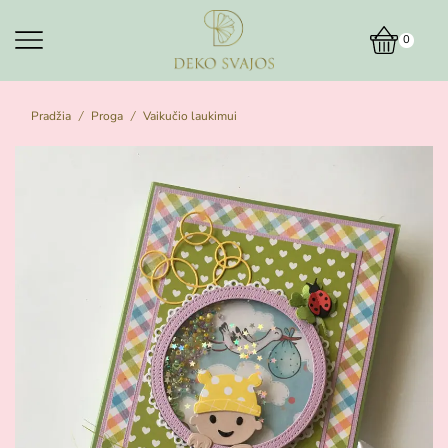
0
Pradžia
Proga
Vaikučio laukimui
/
/