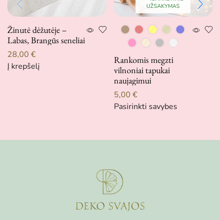
UŽSAKYMAS
Žinutė dėžutėje –
Labas, Brangūs seneliai
28,00
€
Rankomis megzti
Į krepšelį
vilnoniai tapukai
naujagimui
5,00
€
Pasirinkti savybes