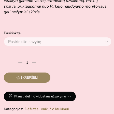
išlaikyti gaminio vaizdą atitinkantį užsakomą. Prekių
spalva, priklausomai nuo Pirkėjo naudojamo monitoriaus,
gali nežymiai skirtis.
Pasirinkite:
Į KREPŠELĮ
Klausti dėl individualaus užsakymo >>
Kategorijos:
Dėžutės
,
Vaikučio laukimui