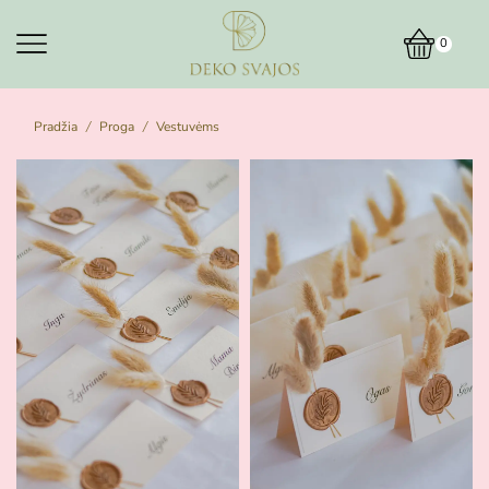
0
Pradžia
Proga
Vestuvėms
/
/