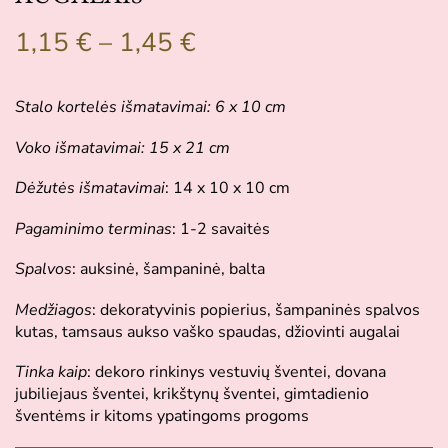
1,15
€
–
1,45
€
Stalo kortelės išmatavimai: 6 x 10 cm
Voko išmatavimai: 15 x 21 cm
Dėžutės išmatavimai
: 14 x 10 x 10 cm
Pagaminimo terminas
: 1-2 savaitės
Spalvos
: auksinė, šampaninė, balta
Medžiagos
: dekoratyvinis popierius, šampaninės spalvos
kutas, tamsaus aukso vaško spaudas, džiovinti augalai
Tinka kaip
: dekoro rinkinys vestuvių šventei, dovana
jubiliejaus šventei, krikštynų šventei, gimtadienio
šventėms ir kitoms ypatingoms progoms