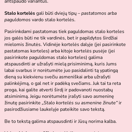
antspaudo variantus.
Stalo kortelės
gali būti dviejų tipų –
pastatomos arba
paguldomos
vardo stalo kortelės.
Pasirinkdami pastatomas tiek paguldomas stalo korteles
jos galės būti ne tik vardinės, bet ir papildytos širdžiai
mielomis žinutės. Vidinėje kortelės dalyje (jei pasirinkote
pastatomas korteles) arba kitoje kortelės pusėje (jei
pasirinkote paguldomas stalo korteles) galima
atspausdinti ar užrašyti mielą prisiminimą, kuris Jums
labai svarbus ir norėtumėte juo pasidalinti tą ypatingą
dieną su kiekvienu svečiu asmeniškai arba užrašyti
palinkėjimą, o gal net ir padėką svečiams. Juk tai ta reta
proga, kai galite atverti širdį ir padovanoti nuostabų
atsiminimą. Jeigu norėtumėte įrašyti savo asmeninę
žinutę pasirinkite
„Stalo kortelės su asmenine žinute“
ir
pasirodžiusiame laukelyje pateikite savo tekstą.
Be to tekstą galima atspausdinti ir Jūsų norima kalba.