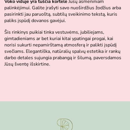
Voko viduje yra tuščia kortelė
Jūsų asmeniniam
palinkėjimui. Galite įrašyti savo nuoširdžius žodžius arba
pasirinkti jau paruoštą, subtilų sveikinimo tekstą, kuris
paliks įspūdį dovanos gavėjui.
Šis rinkinys puikiai tinka vestuvėms, jubiliejams,
gimtadieniams ar bet kuriai kitai ypatingai progai, kai
norisi sukurti nepamirštamą atmosferą ir palikti įspūdį
svečiams. Elegantiška, natūralių spalvų estetika ir rankų
darbo detales sujungia prabangą ir šilumą, paversdamos
Jūsų šventę išskirtine.