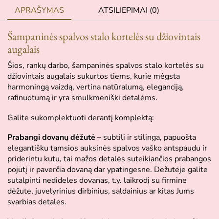
APRAŠYMAS
ATSILIEPIMAI (0)
Šampaninės spalvos stalo kortelės su džiovintais
augalais
Šios, rankų darbo, šampaninės spalvos stalo kortelės su
džiovintais augalais sukurtos tiems, kurie mėgsta
harmoningą vaizdą, vertina natūralumą, eleganciją,
rafinuotumą ir yra smulkmeniški detalėms.
Galite sukomplektuoti derantį komplektą:
Prabangi dovanų dėžutė
– subtili ir stilinga, papuošta
elegantišku tamsios auksinės spalvos vaško antspaudu ir
priderintu kutu, tai mažos detalės suteikiančios prabangos
pojūtį ir paverčia dovaną dar ypatingesne. Dėžutėje galite
sutalpinti nedideles dovanas, t.y. laikrodį su firmine
dėžute, juvelyrinius dirbinius, saldainius ar kitas Jums
svarbias detales.