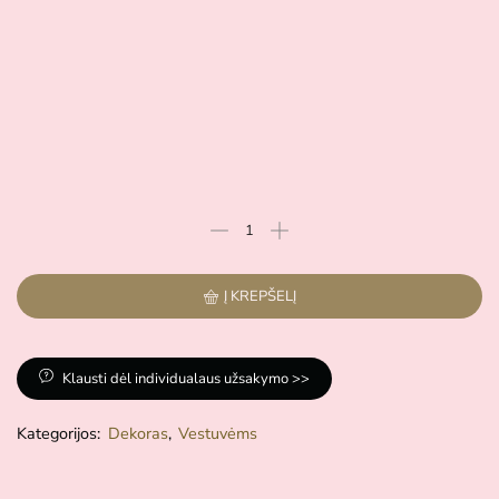
Į KREPŠELĮ
Klausti dėl individualaus užsakymo >>
Kategorijos:
Dekoras
,
Vestuvėms