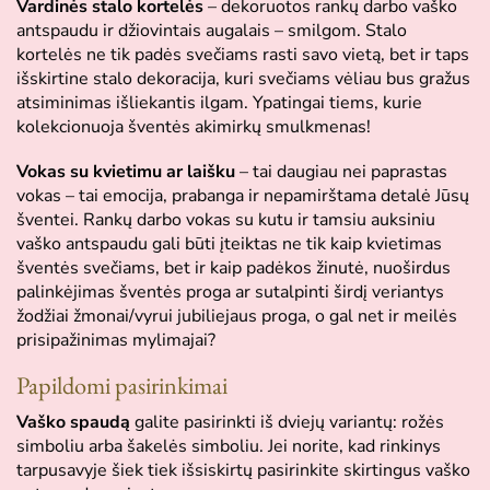
Vardinės stalo kortelės
– dekoruotos rankų darbo vaško
antspaudu ir džiovintais augalais – smilgom. Stalo
kortelės ne tik padės svečiams rasti savo vietą, bet ir taps
išskirtine stalo dekoracija, kuri svečiams vėliau bus gražus
atsiminimas išliekantis ilgam. Ypatingai tiems, kurie
kolekcionuoja šventės akimirkų smulkmenas!
Vokas su kvietimu ar laišku
– tai daugiau nei paprastas
vokas – tai emocija, prabanga ir nepamirštama detalė Jūsų
šventei. Rankų darbo vokas su kutu ir tamsiu auksiniu
vaško antspaudu gali būti įteiktas ne tik kaip kvietimas
šventės svečiams, bet ir kaip padėkos žinutė, nuoširdus
palinkėjimas šventės proga ar sutalpinti širdį veriantys
žodžiai žmonai/vyrui jubiliejaus proga, o gal net ir meilės
prisipažinimas mylimajai?
Papildomi pasirinkimai
Vaško spaudą
galite pasirinkti iš dviejų variantų: rožės
simboliu arba šakelės simboliu. Jei norite, kad rinkinys
tarpusavyje šiek tiek išsiskirtų pasirinkite skirtingus vaško