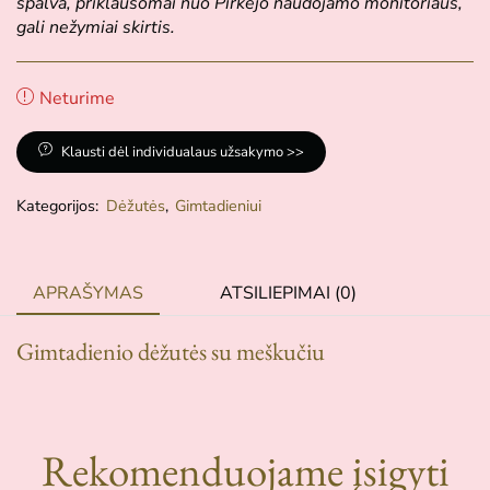
spalva, priklausomai nuo Pirkėjo naudojamo monitoriaus,
gali nežymiai skirtis.
Neturime
Klausti dėl individualaus užsakymo >>
Kategorijos:
Dėžutės
,
Gimtadieniui
APRAŠYMAS
ATSILIEPIMAI (0)
Gimtadienio dėžutės su meškučiu
Rekomenduojame įsigyti