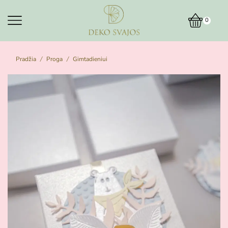
0
Pradžia
Proga
Gimtadieniui
/
/