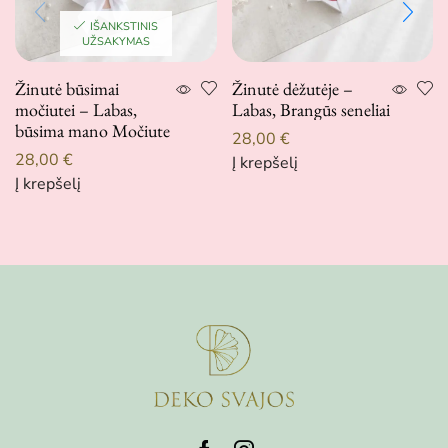
IŠANKSTINIS
UŽSAKYMAS
Žinutė būsimai
Žinutė dėžutėje –
močiutei – Labas,
Labas, Brangūs seneliai
būsima mano Močiute
28,00
€
28,00
€
Į krepšelį
Į krepšelį