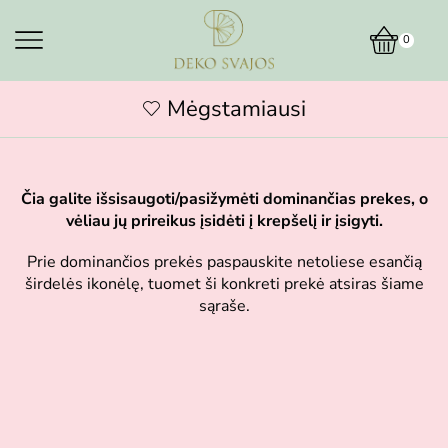
0
Mėgstamiausi
Čia galite išsisaugoti/pasižymėti dominančias prekes, o
vėliau jų prireikus įsidėti į krepšelį ir įsigyti.
Prie dominančios prekės paspauskite netoliese esančią
širdelės ikonėlę, tuomet ši konkreti prekė atsiras šiame
sąraše.