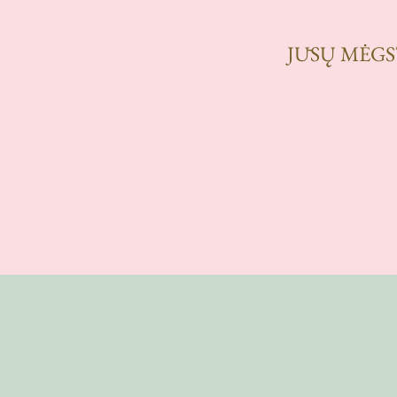
JŪSŲ MĖGS