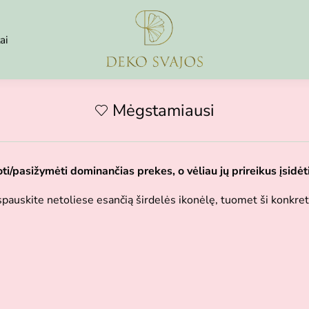
ai
Mėgstamiausi
ti/pasižymėti dominančias prekes, o vėliau jų prireikus įsidėti į
auskite netoliese esančią širdelės ikonėlę, tuomet ši konkret