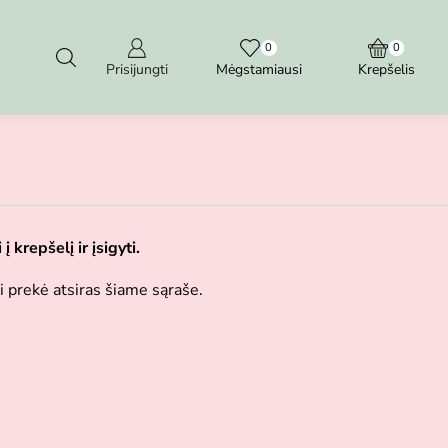
0
0
Prisijungti
Mėgstamiausi
Krepšelis
 krepšelį ir įsigyti.
i prekė atsiras šiame sąraše.